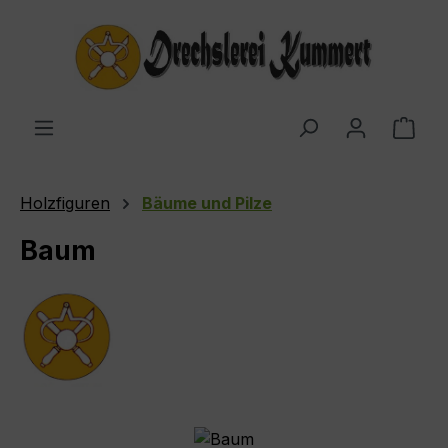
Zum Hauptinhalt springen
Ware
Holzfiguren
Bäume und Pilze
Baum
Bildergalerie überspringen