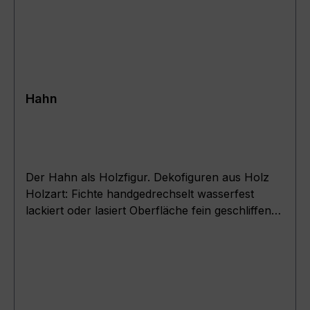
Hahn
Der Hahn als Holzfigur. Dekofiguren aus Holz
Holzart: Fichte handgedrechselt wasserfest
lackiert oder lasiert Oberfläche fein geschliffen
Artikel zur Dekoration und Innenraumgestaltung
.Maße : ( Körperdurchmesser + Höhe ) Hahn 7.5
( D = 7,5cm ; H = 17cm ) Hahn 9.5 ( D = 9,5cm
; H = 22cm ) Hahn 11.5 ( D = 11,5cm ; H = 26cm
) Hahn 13.5 ( D = 13,5cm ; H = 31cm ) Hahn