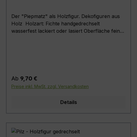
Der "Piepmatz" als Holzfigur. Dekofiguren aus
Holz Holzart: Fichte handgedrechselt
wasserfest lackiert oder lasiert Oberfläche fein
geschliffen Artikel zur Dekoration und
Innenraumgestaltung .Maße : (
Körperdurchmesser + Höhe ) Piepmatz 4.0 ( D
= 4,0cm ; H = 5cm ) Piepmatz 5.5 ( D = 5,5cm ;
H = 7cm ) Piepmatz 7.5 ( D = 7,5cm ; H = 10cm
) Piepmatz 9.5 ( D = 9,5cm ; H = 12,5cm )
Regulärer Preis:
Ab
9,70 €
Preise inkl. MwSt. zzgl. Versandkosten
Details