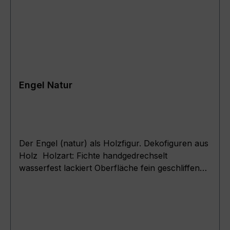
Engel Natur
Der Engel (natur) als Holzfigur. Dekofiguren aus
Holz Holzart: Fichte handgedrechselt
wasserfest lackiert Oberfläche fein geschliffen
Ein beliebter Artikel zur Dekoration und
Innenraumgestaltung .Maße : (
Körperdurchmesser + Höhe ) Engel 7.5N ( D =
7,5cm ; H = 20,5cm ) Engel 9.5N ( D = 9,5cm ;
H = 26cm ) Engel 11.5N ( D = 11,5cm ; H =