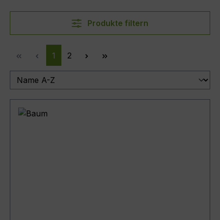
Produkte filtern
Seite
Seite
1
2