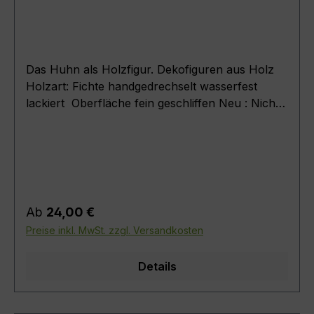
Das Huhn als Holzfigur. Dekofiguren aus Holz
Holzart: Fichte handgedrechselt wasserfest
lackiert Oberfläche fein geschliffen Neu : Nicht
nur in Fichte Natur sondern jetzt auch farbig in
weiß und braun erhältlich Artikel zur Dekoration
und Innenraumgestaltung .
Regulärer Preis:
Ab
24,00 €
Preise inkl. MwSt. zzgl. Versandkosten
Details