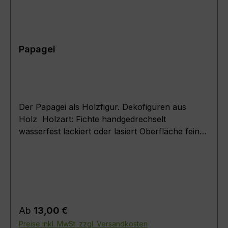
Papagei
Der Papagei als Holzfigur. Dekofiguren aus
Holz Holzart: Fichte handgedrechselt
wasserfest lackiert oder lasiert Oberfläche fein
geschliffen inklusive Sockel Artikel zur
Dekoration und Innenraumgestaltung .Maße : (
Körperdurchmesser + Höhe ) Papagei 3.0 ( D =
3,0cm ; H = 10cm ) Papagei 4.0 ( D = 4,0cm ; H
= 13,5cm ) Papagei 5.5 ( D = 5,5cm ; H =
18,5cm ) Papagei 7.5 ( D = 7,5cm ; H = 25cm )
Regulärer Preis:
Ab
13,00 €
Papagei 9.5 ( D = 9,5cm ; H = 31,5cm )
Preise inkl. MwSt. zzgl. Versandkosten