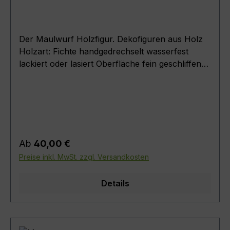
Der Maulwurf Holzfigur. Dekofiguren aus Holz
Holzart: Fichte handgedrechselt wasserfest
lackiert oder lasiert Oberfläche fein geschliffen
Ein Artikel zur Dekoration und
Innenraumgestaltung .Maße : ( Durchmesser
Hügel + Höhe ) Mauwu 11.5 ( D = 11,5cm ; H =
16 cm ) Mauwu 13.5 ( D = 13,5cm ; H = 19 cm )
Mauwu 15.5 ( D = 15,5cm ; H = 22 cm ) Mauwu
17.5 ( D = 17,5cm ; H = 24cm ) Mauwu 19 ( D
Regulärer Preis:
Ab
40,00 €
= 19cm ; H = 26 cm )
Preise inkl. MwSt. zzgl. Versandkosten
Details