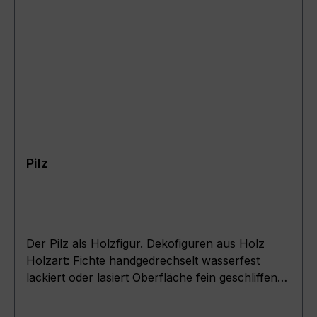
Pilz
Der Pilz als Holzfigur. Dekofiguren aus Holz
Holzart: Fichte handgedrechselt wasserfest
lackiert oder lasiert Oberfläche fein geschliffen
Ein Artikel zur Dekoration und
Innenraumgestaltung .Maße : ( Pilzdurchmesser