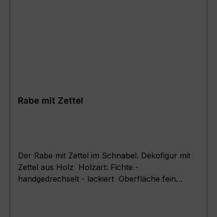
Rabe mit Zettel
Der Rabe mit Zettel im Schnabel. Dekofigur mit
Zettel aus Holz Holzart: Fichte -
handgedrechselt - lackiert Oberfläche fein
geschliffen Ein kleines Geschenk mit Ihrer
Botschaft. Maße: Rabe 5.5 Z ( D = 5,5cm ; H =
12cm ) Zettel mit Beschriftung 47*47mm mit