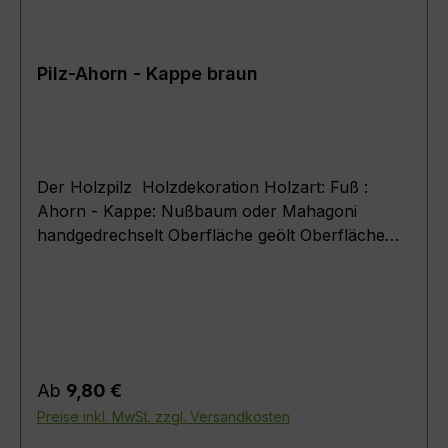
Pilz-Ahorn - Kappe braun
Der Holzpilz Holzdekoration Holzart: Fuß :
Ahorn - Kappe: Nußbaum oder Mahagoni
handgedrechselt Oberfläche geölt Oberfläche
fein geschliffen Ein Artikel zur Dekoration und
Innenraumgestaltung .Maße : ( Pilzdurchmesser
+ Höhe ) Pilz 4.5 ( D = 4,5 cm ; H = 5,5 cm ) Pilz
6 ( D = 5,5 cm ; H = 7 cm ) Pilz 8 ( D = 8 cm ; H
= 10 cm ) Pilz 10 ( D = 10 cm ; H = 12 cm )
Regulärer Preis:
Ab
9,80 €
Preise inkl. MwSt. zzgl. Versandkosten