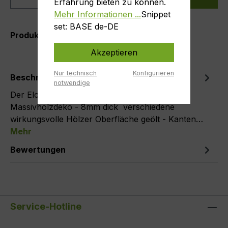
Erfahrung bieten zu können.
Mehr Informationen ...
Snippet
set: BASE de-DE
Produktnummer:
M8-Elch-10
Akzeptieren
Nur technisch
Konfigurieren
Beschreibung
notwendige
Der Elch als Fensterbild Handgesägte
Massivholzdeko - 8mm dick verschiedene
wirkungsvolle Hölzer Oberfläche geölt - Kanten…
Mehr
Bewertungen
Service-Hotline