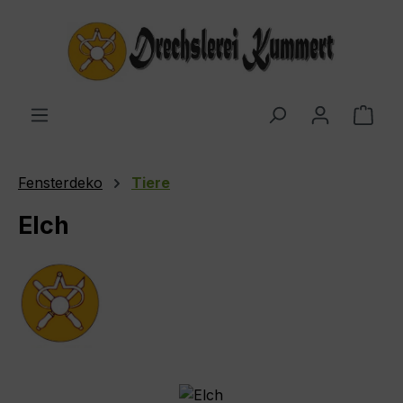
Zum Hauptinhalt springen
Ware
Fensterdeko
Tiere
Elch
Bildergalerie überspringen