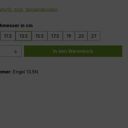
. MwSt. zzgl. Versandkosten
auswählen
hmesser in cm
11.5
13.5
15.5
17.5
19
23
27
 Anzahl: Gib den gewünschten Wert ein 
In den Warenkorb
mmer:
Engel 13.5N