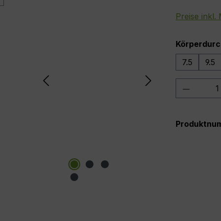
Preise inkl
Körperdurc
7.5
9.5
Produkt
Produktnu