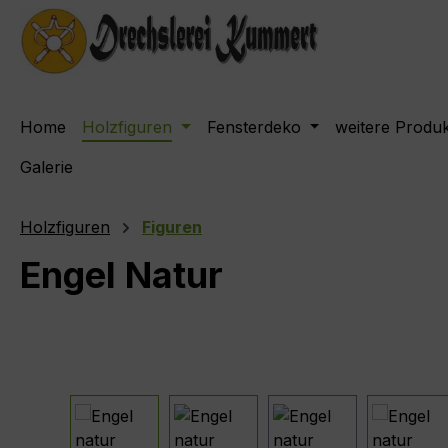
m Hauptinhalt springen
Zur Suche springen
Zur Hauptnavigation springen
Home
Holzfiguren
Fensterdeko
weitere Produ
Galerie
Holzfiguren
Figuren
Engel Natur
Bildergalerie überspringen