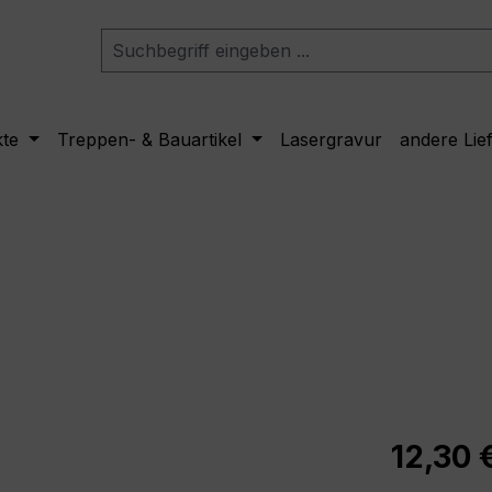
kte
Treppen- & Bauartikel
Lasergravur
andere Lie
Regulärer Pr
12,30 