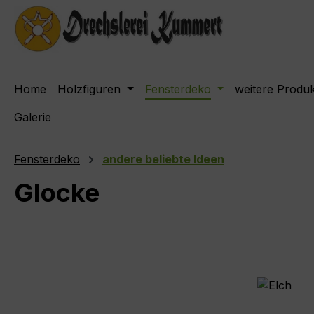
m Hauptinhalt springen
Zur Suche springen
Zur Hauptnavigation springen
Home
Holzfiguren
Fensterdeko
weitere Produ
Galerie
Fensterdeko
andere beliebte Ideen
Glocke
Bildergalerie überspringen