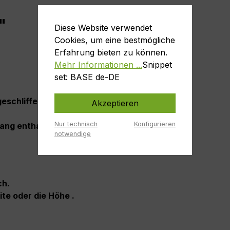
"
Diese Website verwendet
Cookies, um eine bestmögliche
Erfahrung bieten zu können.
Mehr Informationen ...
Snippet
set: BASE de-DE
schliffen .
Akzeptieren
Nur technisch
Konfigurieren
fang enthalten.
notwendige
ch.
eite oder die Höhe .