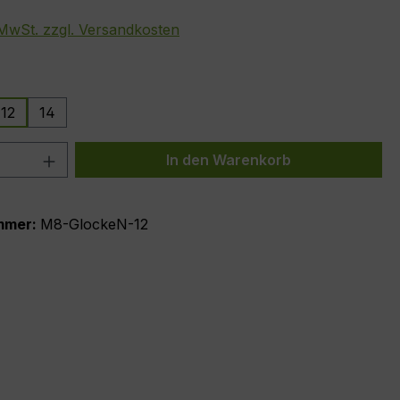
. MwSt. zzgl. Versandkosten
auswählen
12
14
 Anzahl: Gib den gewünschten Wert ein 
In den Warenkorb
mmer:
M8-GlockeN-12