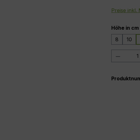
Preise inkl
Höhe in cm
8
10
Produkt
Produktnu