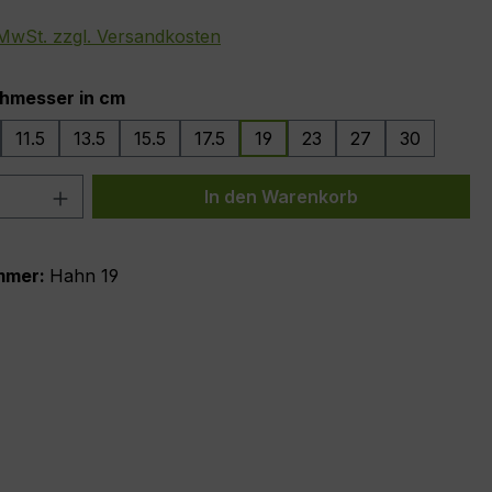
. MwSt. zzgl. Versandkosten
auswählen
hmesser in cm
11.5
13.5
15.5
17.5
19
23
27
30
 Anzahl: Gib den gewünschten Wert ein 
In den Warenkorb
mmer:
Hahn 19