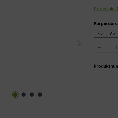
Preise inkl
Körperdurc
7.5
9.5
Produkt
Produktnu