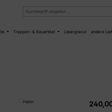
kte
Treppen- & Bauartikel
Lasergravur
andere Lie
Regulärer Pr
240,0