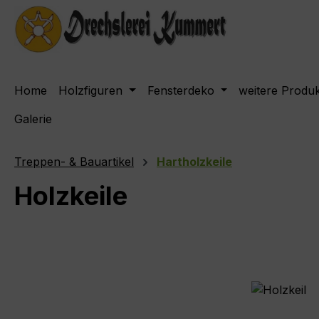
m Hauptinhalt springen
Zur Suche springen
Zur Hauptnavigation springen
Home
Holzfiguren
Fensterdeko
weitere Produ
Galerie
Treppen- & Bauartikel
Hartholzkeile
Holzkeile
Bildergalerie überspringen