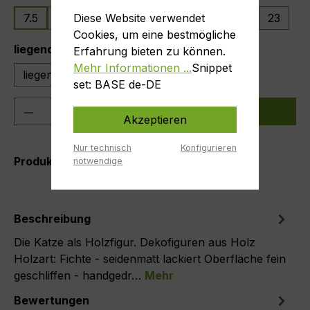
Diese Website verwendet
7.5
9.5
11.5
13.5
15.5
17.5
19
23
Cookies, um eine bestmögliche
auswählen
liegend / stehend
Erfahrung bieten zu können.
Mehr Informationen ...
Snippet
liegend
stehend
set: BASE de-DE
Produkt Anzahl: Gib den gewünschten We
In den Warenkorb
Akzeptieren
Nur technisch
Konfigurieren
Produktnummer:
Katze-7.5SS
notwendige
Beschreibung
Die Katze als Holzfigur. Dekofiguren aus Holz
Holzart: Fichte - seidenmatt lackiert Oberfläche fein
geschliffen - handgedr…
Mehr
Bewertungen