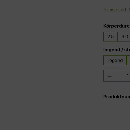
Preise inkl
Körperdurc
2.5
3.0
liegend / s
liegend
Produkt
Produktnu