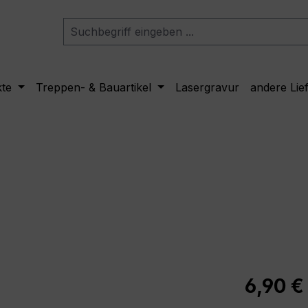
kte
Treppen- & Bauartikel
Lasergravur
andere Lie
Regulärer Pr
6,90 €