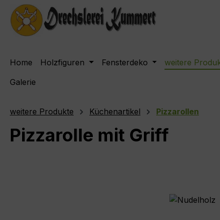
m Hauptinhalt springen
Zur Suche springen
Zur Hauptnavigation springen
Home
Holzfiguren
Fensterdeko
weitere Produ
Galerie
weitere Produkte
Küchenartikel
Pizzarollen
Pizzarolle mit Griff
Bildergalerie überspringen