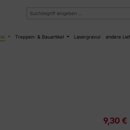
kte
Treppen- & Bauartikel
Lasergravur
andere Lie
Verkaufspre
9,30 €