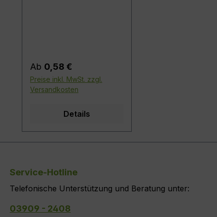
verschiedene Holzarten
roh oder lackiert mit DD
- Lack
Regulärer Preis:
Ab
0,58 €
Preise inkl. MwSt. zzgl.
Versandkosten
Details
Service-Hotline
Telefonische Unterstützung und Beratung unter:
03909 - 2408