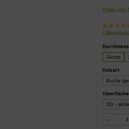
Preise inkl
Durchschnit
1 Bewertun
Durchmess
24mm
aus
Holzart
Buche (ge
Oberfläche
DD - lacki
Produkt