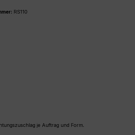
mmer:
RS110
htungszuschlag je Auftrag und Form.