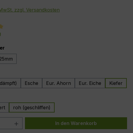
. MwSt. zzgl. Versandkosten
tliche Bewertung von 5 von 5 Sternen
g
auswählen
er
25mm
wählen
dämpft)
Esche
Eur. Ahorn
Eur. Eiche
Kiefer
auswählen
ert
roh (geschliffen)
 Anzahl: Gib den gewünschten Wert ein 
In den Warenkorb