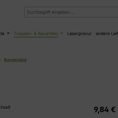
kte
Treppen- & Bauartikel
Lasergravur
andere Lie
Rundstäbe
Regulärer Pr
9,84 €