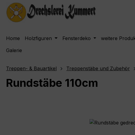
m Hauptinhalt springen
Zur Suche springen
Zur Hauptnavigation springen
Home
Holzfiguren
Fensterdeko
weitere Produ
Galerie
Treppen- & Bauartikel
Treppenstäbe und Zubehör
Rundstäbe 110cm
Bildergalerie überspringen