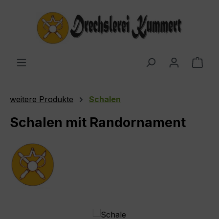
Zum Hauptinhalt springen
Ware
weitere Produkte
Schalen
Schalen mit Randornament
Bildergalerie überspringen