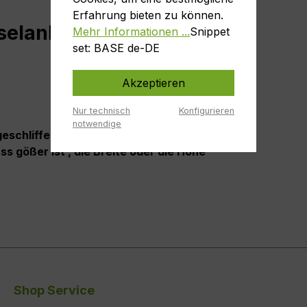
Erfahrung bieten zu können.
selanhänger Kleeblatt"
Mehr Informationen ...
Snippet
set: BASE de-DE
Akzeptieren
Nur technisch
Konfigurieren
notwendige
eschliffen
ss gößer ist , die Breite oder die Höhe
Shop Service