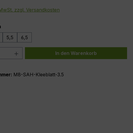
. MwSt. zzgl. Versandkosten
auswählen
m
5,5
6,5
 Anzahl: Gib den gewünschten Wert ein 
In den Warenkorb
mmer:
M8-SAH-Kleeblatt-3.5