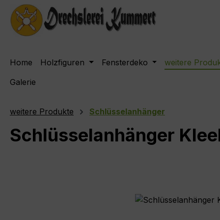
m Hauptinhalt springen
Zur Suche springen
Zur Hauptnavigation springen
Home
Holzfiguren
Fensterdeko
weitere Produ
Galerie
weitere Produkte
Schlüsselanhänger
Schlüsselanhänger Kleeb
Bildergalerie überspringen