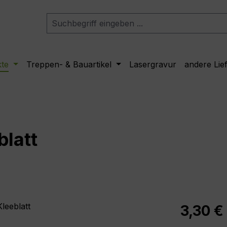
kte
Treppen- & Bauartikel
Lasergravur
andere Lie
latt
Regulärer Pr
3,30 €