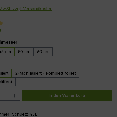
. MwSt. zzgl. Versandkosten
tliche Bewertung von 5 von 5 Sternen
g
auswählen
hmesser
45 cm
50 cm
60 cm
auswählen
siert
2-fach lasiert - komplett foliert
liffen)
 Anzahl: Gib den gewünschten Wert ein 
In den Warenkorb
mmer:
Schuetz 45L