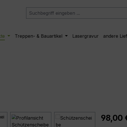
kte
Treppen- & Bauartikel
Lasergravur
andere Lie
Regulärer Pr
98,00 