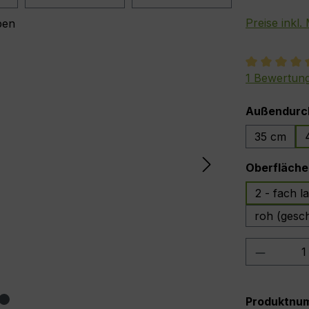
Preise inkl
Durchschnit
1 Bewertun
Außendurc
35 cm
Oberfläche
2 - fach la
roh (gesch
Produkt
Produktnu