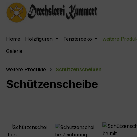
m Hauptinhalt springen
Zur Suche springen
Zur Hauptnavigation springen
Home
Holzfiguren
Fensterdeko
weitere Produ
Galerie
weitere Produkte
Schützenscheiben
Schützenscheibe
Bildergalerie überspringen