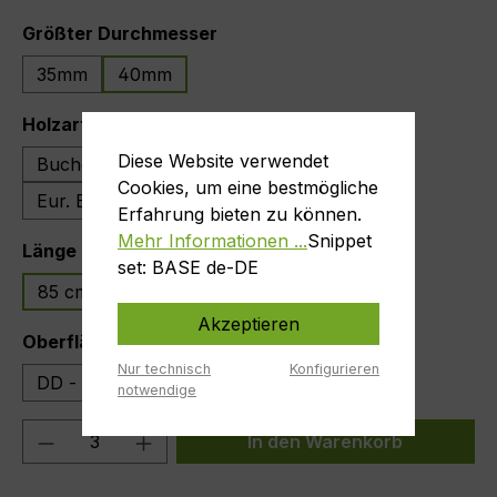
auswählen
Größter Durchmesser
35mm
40mm
auswählen
Holzart
Diese Website verwendet
Buche (gedämpft)
Esche
Eur. Ahorn
Cookies, um eine bestmögliche
Eur. Eiche
Kiefer
Erfahrung bieten zu können.
Mehr Informationen ...
Snippet
auswählen
Länge
set: BASE de-DE
85 cm
90 cm
Akzeptieren
auswählen
Oberfläche
Nur technisch
Konfigurieren
DD - lackiert
roh (geschliffen)
notwendige
Produkt Anzahl: Gib den gewünschten We
In den Warenkorb