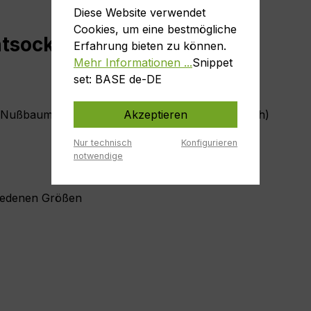
Diese Website verwendet
Cookies, um eine bestmögliche
chtsockel gerade D=46mm"
Erfahrung bieten zu können.
Mehr Informationen ...
Snippet
set: BASE de-DE
Akzeptieren
m. Nußbaum (andere Holzarten auf Anfrage möglich)
Nur technisch
Konfigurieren
notwendige
hiedenen Größen