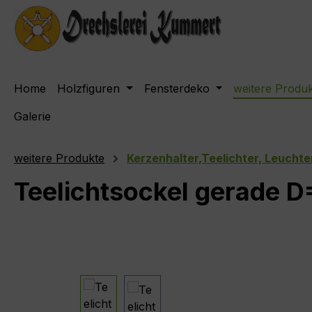
m Hauptinhalt springen
Zur Suche springen
Zur Hauptnavigation springen
Home
Holzfiguren
Fensterdeko
weitere Produ
Galerie
weitere Produkte
Kerzenhalter,Teelichter, Leuchte
Teelichtsockel gerade
Bildergalerie überspringen