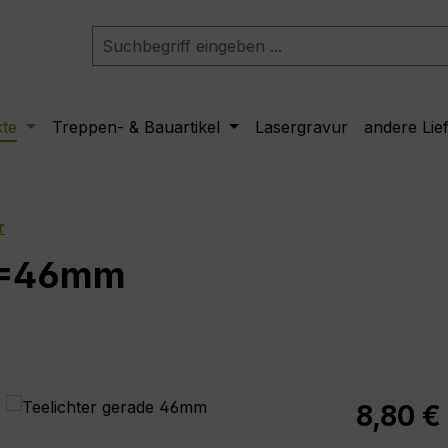
kte
Treppen- & Bauartikel
Lasergravur
andere Lie
r
 D=46mm
Regulärer Pr
8,80 €