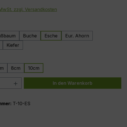
. MwSt. zzgl. Versandkosten
wählen
ußbaum
Buche
Esche
Eur. Ahorn
Kiefer
hlen
cm
8cm
10cm
 Anzahl: Gib den gewünschten Wert ein 
In den Warenkorb
mmer:
T-10-ES