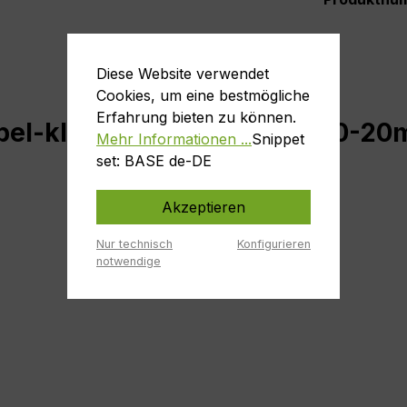
Diese Website verwendet
Cookies, um eine bestmögliche
Erfahrung bieten zu können.
bel-kleine Kappe (Zapfen 10-2
Mehr Informationen ...
Snippet
set: BASE de-DE
Akzeptieren
Nur technisch
Konfigurieren
notwendige