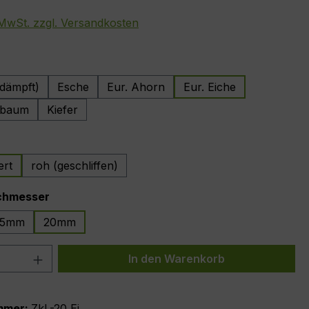
. MwSt. zzgl. Versandkosten
wählen
dämpft)
Esche
Eur. Ahorn
Eur. Eiche
hbaum
Kiefer
auswählen
ert
roh (geschliffen)
auswählen
chmesser
15mm
20mm
 Anzahl: Gib den gewünschten Wert ein 
In den Warenkorb
mmer:
ZkL-20 Ei