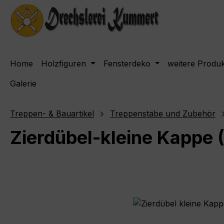
m Hauptinhalt springen
Zur Suche springen
Zur Hauptnavigation springen
Home
Holzfiguren
Fensterdeko
weitere Produ
Galerie
Treppen- & Bauartikel
Treppenstäbe und Zubehör
Zierdübel-kleine Kappe
Bildergalerie überspringen