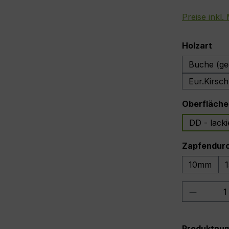
Preise inkl
aus
Holzart
Buche (ge
Eur.Kirsc
Oberfläche
DD - lacki
Zapfendur
10mm
Produkt
Produktnu