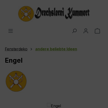
Zum Hauptinhalt springen
Ware
Fensterdeko
andere beliebte Ideen
Engel
Bildergalerie überspringen