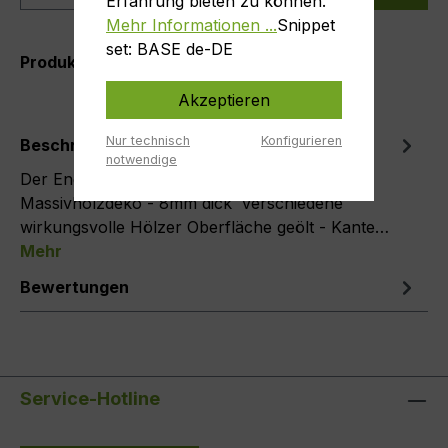
Erfahrung bieten zu können.
Mehr Informationen ...
Snippet
set: BASE de-DE
Produktnummer:
M8-Engel-10
Akzeptieren
Nur technisch
Konfigurieren
Beschreibung
notwendige
Der Engel als Fensterbild Handgesägte
Massivholzdeko - 8mm dick verschiedene
wirkungsvolle Hölzer Oberfläche geölt - Kante…
Mehr
Bewertungen
Service-Hotline