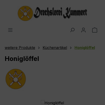
Zum Hauptinhalt springen
Ware
weitere Produkte
Küchenartikel
Honiglöffel
Honiglöffel
Bildergalerie überspringen