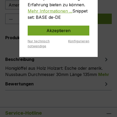
Erfahrung bieten zu können.
Amerik.Nußbaum
Esche
Mehr Informationen ...
Snippet
Produkt Anzahl: Gib den gewünschten We
set: BASE de-DE
In den Warenkorb
Akzeptieren
Produktnummer:
Honiglöffel Esche
Nur technisch
Konfigurieren
notwendige
Beschreibung
Honiglöffel aus Holz Holzart: Esche oder amerik.
Nussbaum Durchmesser 30mm Länge 135mm
Mehr
Bewertungen
Service-Hotline