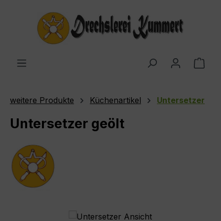
Zum Hauptinhalt springen
Ware
weitere Produkte
Küchenartikel
Untersetzer
Untersetzer geölt
Bildergalerie überspringen