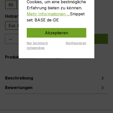
Cookies, um eine bestmögliche
85
110
Erfahrung bieten zu können.
Mehr Informationen ...
Snippet
auswählen
Holzart
set: BASE de-DE
Eur. Eiche
Akzeptieren
Produkt Anzahl: Gib den gewünschten We
In den Warenkorb
Nur technisch
Konfigurieren
notwendige
Produktnummer:
Untersetzer
Beschreibung
Bewertungen